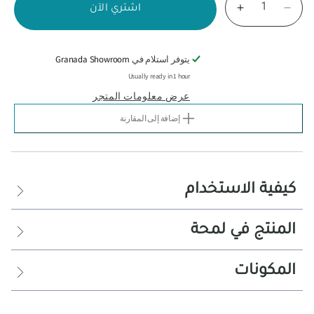
اشتري الآن
تقليل
زيادة
الكمية
الكمية
لـ
لـ
منتج
منتج
يتوفر استلام في
Granada Showroom
سبا
سبا
Usually ready in 1 hour
لإنعاش
لإنعاش
القدمين
القدمين
عرض معلومات المتجر
–
–
500
500
إضافة إلى المقارنة
مل
مل
كيفية الاستخدام
المنتج في لمحة
أضف 15–20 مل من المنتج إلى 3–5 لترات من الماء الدافئ. انقع
القدمين لمدة 10–15 دقيقة، ثم جففهما جيدًا. يُستخدم حسب
حمام لتهدئة وانتعاش القدمين
الحاجة، ويفضل قبل خطوات العناية الأخرى بالقدمين
المكونات
ملح البحر، زيت إكليل
الجبل (روزماري)،