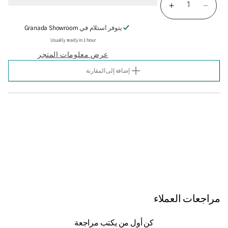
تقليل
زيادة
الكمية
الكمية
يتوفر استلام في
Granada Showroom
لـ
لـ
MARINE
MARINE
Usually ready in 1 hour
MIST
MIST
عرض معلومات المتجر
SCENTED
SCENTED
WATER
WATER
إضافة إلى المقارنة
WITH
WITH
OLIGOMER
OLIGOMER
100
100
ML
ML
مراجعات العملاء
كن أول من يكتب مراجعة