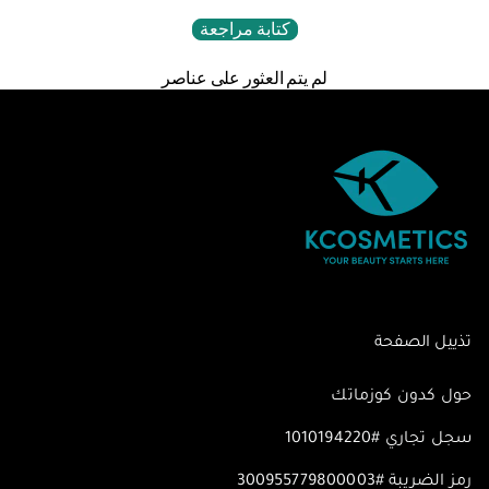
كتابة مراجعة
لم يتم العثور على عناصر
تذييل الصفحة
حول كدون كوزماتك
سجل تجاري #1010194220
رمز الضريبة #300955779800003