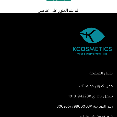
لم يتم العثور على عناصر
تذييل الصفحة
حول كدون كوزماتك
سجل تجاري #1010194220
رمز الضريبة #300955779800003