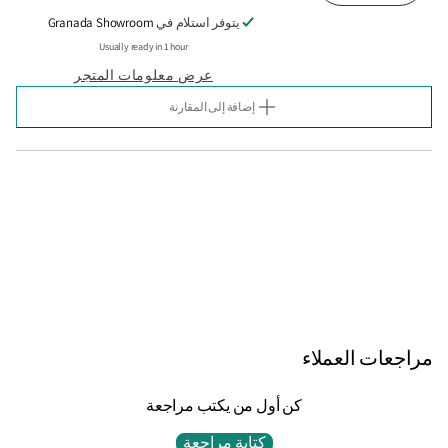
الكمية
الكمية
يتوفر استلام في
Granada Showroom
لـ
لـ
KIT
KIT
Usually ready in 1 hour
ULTIMATE
ULTIMATE
عرض معلومات المتجر
CARE
CARE
1000ML
1000ML
إضافة إلى المقارنة
SALON
SALON
KIT
KIT
1000
1000
ml
ml
مراجعات العملاء
كن أول من يكتب مراجعة
كتابة مراجعة