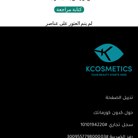
كتابة مراجعة
لم يتم العثور على عناصر
تذييل الصفحة
حول كدون كوزماتك
سجل تجاري #1010194220
رمز الضريبة #300955779800003