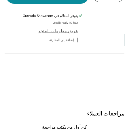
الكمية
الكمية
لـ
لـ
GLAMOUR
GLAMOUR
يتوفر استلام في
Granada Showroom
5.16
5.16
Usually ready in 1 hour
100ML
100ML
عرض معلومات المتجر
إضافة إلى المقارنة
مراجعات العملاء
كن أول من يكتب مراجعة