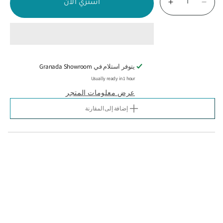
اشتري الآن
تقليل
زيادة
الكمية
الكمية
لـ
لـ
FRAMCOLOR
FRAMCOLOR
INTENSE
INTENSE
4.024
4.024
60ML
60ML
يتوفر استلام في
Granada Showroom
Usually ready in 1 hour
عرض معلومات المتجر
إضافة إلى المقارنة