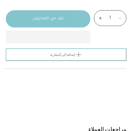
نفد من المخزون
تقليل
زيادة
الكمية
الكمية
لـ
لـ
Essential
Essential
Oil
Oil
Lemon
Lemon
-
-
إضافة إلى المقارنة
Sicilia
Sicilia
-
-
Italy
Italy
-
-
Zest*
Zest*
30ml
30ml
مراجعات العملاء