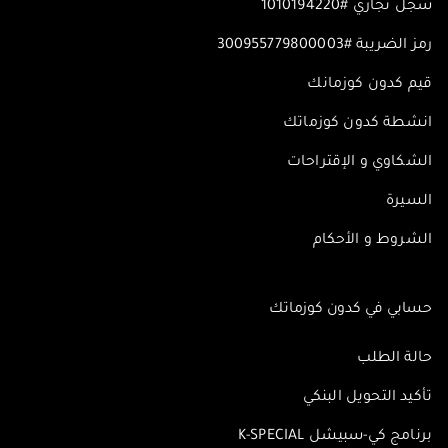
سجل تجاري #1010194220
رمز الضريبة #300955779800003
قيم كدون كوزمانك
انشطة كدون كوزماتك
الشكاوي و الإقتراحات
السيرة
الشروط و الأحكام
حسابي في كدون كوزماتك
حالة الطلب
تأكيد التحويل البنكي
برنامج كي-سبيشل K-SPECIAL