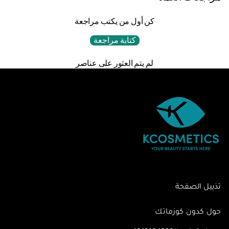
كن أول من يكتب مراجعة
كتابة مراجعة
لم يتم العثور على عناصر
تذييل الصفحة
حول كدون كوزماتك